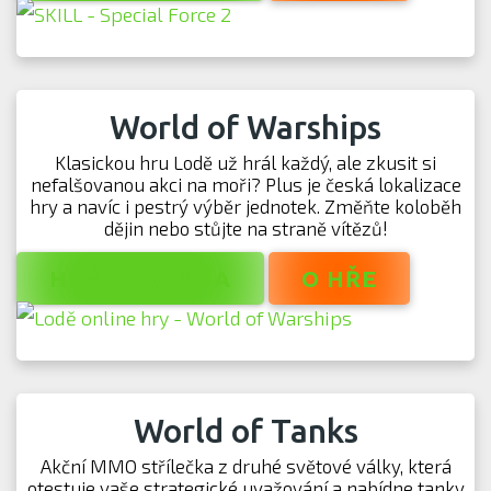
World of Warships
Klasickou hru Lodě už hrál každý, ale zkusit si
nefalšovanou akci na moři? Plus je česká lokalizace
hry a navíc i pestrý výběr jednotek. Změňte koloběh
dějin nebo stůjte na straně vítězů!
HRÁT ZDARMA
O HŘE
World of Tanks
Akční MMO střílečka z druhé světové války, která
otestuje vaše strategické uvažování a nabídne tanky