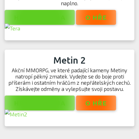
naplno.
HRÁT ZDARMA
O HŘE
Metin 2
Akční MMORPG, ve které padající kameny Metiny
natropí pěkný zmatek. Vydejte se do boje proti
příšerám i ostatním hráčům z nepřátelských cechů.
Získávejte odměny a vylepšujte svoji postavu.
HRÁT ZDARMA
O HŘE