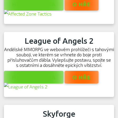
HRÁT ZDARMA
O HŘE
League of Angels 2
Andělské MMORPG ve webovém prohlížeči s tahovými
souboji, ve kterém se vrhnete do boje proti
přisluhovačům ďábla. Vylepšujte postavu, spojte se
s ostatními a dosáhněte epických vítězství.
HRÁT ZDARMA
O HŘE
Skyforge