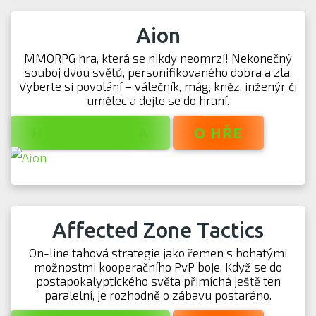
Aion
MMORPG hra, která se nikdy neomrzí! Nekonečný
souboj dvou světů, personifikovaného dobra a zla.
Vyberte si povolání – válečník, mág, kněz, inženýr či
umělec a dejte se do hraní.
HRÁT ZDARMA
O HŘE
Affected Zone Tactics
On-line tahová strategie jako řemen s bohatými
možnostmi kooperačního PvP boje. Když se do
postapokalyptického světa přimíchá ještě ten
paralelní, je rozhodně o zábavu postaráno.