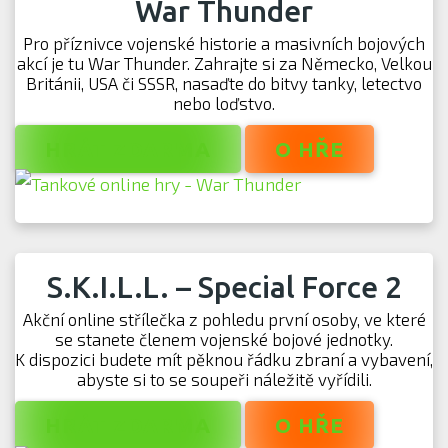
War Thunder
Pro příznivce vojenské historie a masivních bojových
akcí je tu War Thunder. Zahrajte si za Německo, Velkou
Británii, USA či SSSR, nasaďte do bitvy tanky, letectvo
nebo loďstvo.
HRÁT ZDARMA
O HŘE
S.K.I.L.L. – Special Force 2
Akční online střílečka z pohledu první osoby, ve které
se stanete členem vojenské bojové jednotky.
K dispozici budete mít pěknou řádku zbraní a vybavení,
abyste si to se soupeři náležitě vyřídili.
HRÁT ZDARMA
O HŘE