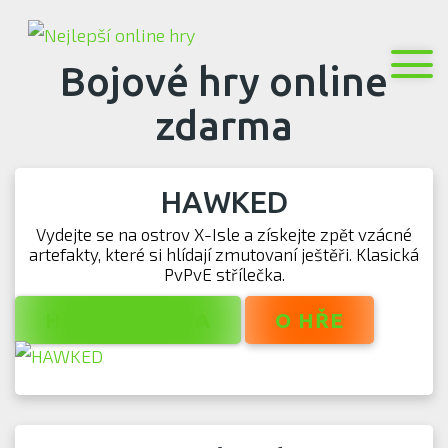
Bojové hry online
zdarma
HAWKED
Vydejte se na ostrov X-Isle a získejte zpět vzácné
artefakty, které si hlídají zmutovaní ještěři. Klasická
PvPvE střílečka.
HRÁT ZDARMA
O HŘE