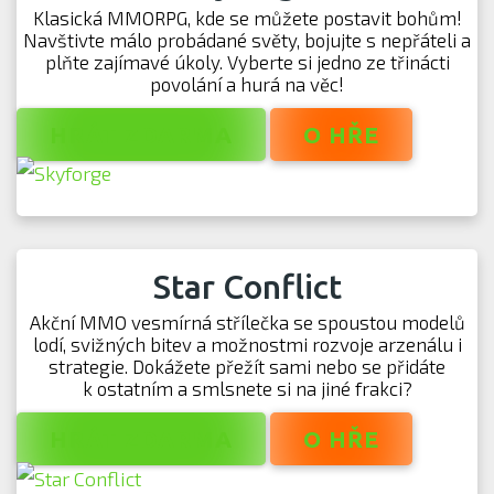
Klasická MMORPG, kde se můžete postavit bohům!
Navštivte málo probádané světy, bojujte s nepřáteli a
plňte zajímavé úkoly. Vyberte si jedno ze třinácti
povolání a hurá na věc!
HRÁT ZDARMA
O HŘE
Star Conflict
Akční MMO vesmírná střílečka se spoustou modelů
lodí, svižných bitev a možnostmi rozvoje arzenálu i
strategie. Dokážete přežít sami nebo se přidáte
k ostatním a smlsnete si na jiné frakci?
HRÁT ZDARMA
O HŘE