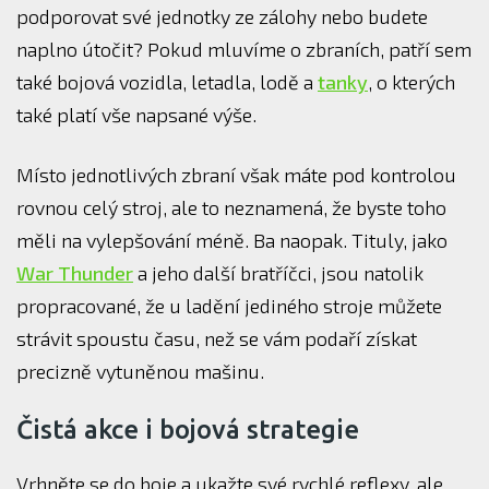
podporovat své jednotky ze zálohy nebo budete
naplno útočit? Pokud mluvíme o zbraních, patří sem
také bojová vozidla, letadla, lodě a
tanky
, o kterých
také platí vše napsané výše.
Místo jednotlivých zbraní však máte pod kontrolou
rovnou celý stroj, ale to neznamená, že byste toho
měli na vylepšování méně. Ba naopak. Tituly, jako
War Thunder
a jeho další bratříčci, jsou natolik
propracované, že u ladění jediného stroje můžete
strávit spoustu času, než se vám podaří získat
precizně vytuněnou mašinu.
Čistá akce i bojová strategie
Vrhněte se do boje a ukažte své rychlé reflexy, ale