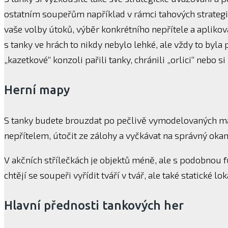
ostatním soupeřům například v rámci tahových strategi
vaše volby útoků, výběr konkrétního nepřítele a aplikov
s tanky ve hrách to nikdy nebylo lehké, ale vždy to byla
„kazetkové“ konzoli pařili tanky, chránili „orlici“ nebo si
Herní mapy
S tanky budete brouzdat po pečlivě vymodelovaných ma
nepřítelem, útočit ze zálohy a vyčkávat na správný oka
V akčních střílečkách je objektů méně, ale s podobnou fu
chtějí se soupeři vyřídit tváří v tvář, ale také statické l
Hlavní přednosti tankových her