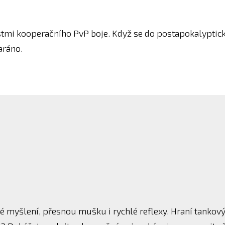
stmi kooperačního PvP boje. Když se do postapokalyptic
aráno.
é myšlení, přesnou mušku i rychlé reflexy. Hraní tankov