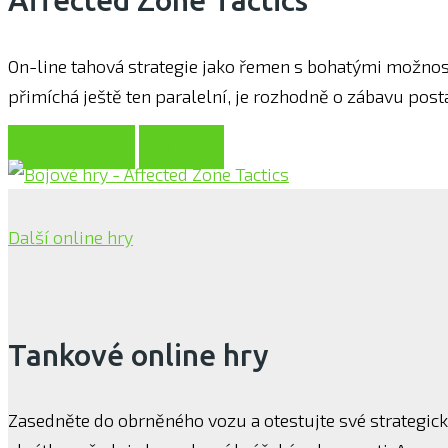
On-line tahová strategie jako řemen s bohatými možno
přimíchá ještě ten paralelní, je rozhodně o zábavu post
Hrát zdarma
O hře
Další online hry
Tankové online hry
Zasedněte do obrněného vozu a otestujte své strategick