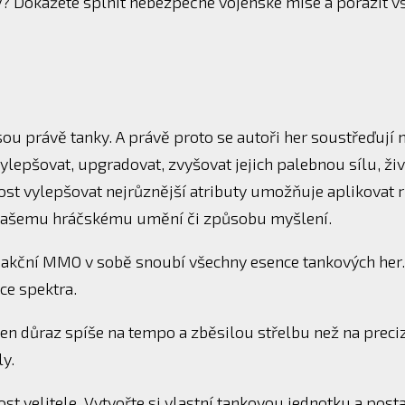
y? Dokážete splnit nebezpečné vojenské mise a porazit v
ou právě tanky. A právě proto se autoři her soustřeďují 
ylepšovat, upgradovat, zvyšovat jejich palebnou sílu, ži
nost vylepšovat nejrůznější atributy umožňuje aplikovat 
at vašemu hráčskému umění či způsobu myšlení.
to akční MMO v sobě snoubí všechny esence tankových her.
ce spektra.
den důraz spíše na tempo a zběsilou střelbu než na preci
ly.
ost velitele. Vytvořte si vlastní tankovou jednotku a post