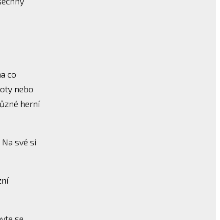
šechny
na co
voty nebo
různé herní
 Na své si
zní
avte se