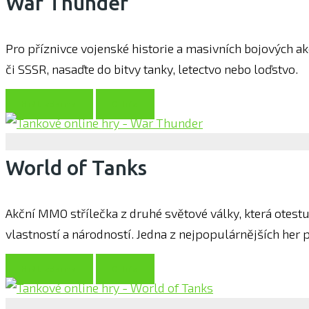
War Thunder
Pro příznivce vojenské historie a masivních bojových ak
či SSSR, nasaďte do bitvy tanky, letectvo nebo loďstvo.
Hrát zdarma
O hře
World of Tanks
Akční MMO střílečka z druhé světové války, která otest
vlastností a národností. Jedna z nejpopulárnějších her p
Hrát zdarma
O hře