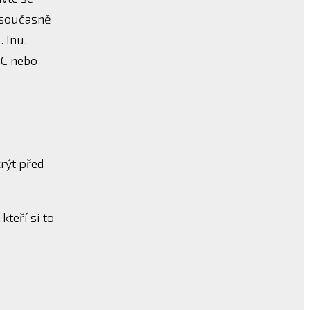
e současně
 Inu,
PC nebo
rýt před
kteří si to