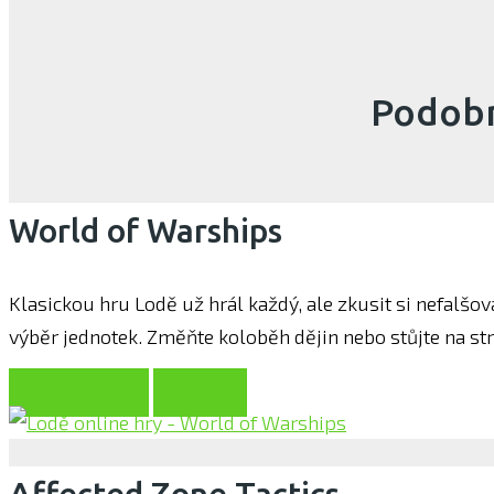
Podobn
World of Warships
Klasickou hru Lodě už hrál každý, ale zkusit si nefalšov
výběr jednotek. Změňte koloběh dějin nebo stůjte na str
Hrát zdarma
O hře
Affected Zone Tactics