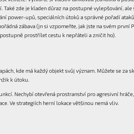
í. Také zde je kladen důraz na postupné vylepšování, al
ání power-upů, speciálních útoků a správné pořadí ataků.
 pořádná zábava (jn si vzpomeňte, jak jste na svém první 
 postupně prostřílet cestu k nepřáteli a zničit ho).
pách, kde má každý objekt svůj význam. Můžete se za sk
mžik k útoku.
nkcí. Nechybí otevřená prostranství pro agresivní hráče, 
okace. Ve strategiích herní lokace většinou nemá vliv.