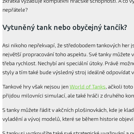
zkrátka vyžaduje komplexní hráčské schopnosti. A co v
nepřátele?
Vytuněný tank nebo obyčejný tančík?
Asi nikoho nepřekvapí, že středobodem tankových her js
největší propracování toho aspektu. Své tanky můžete v
třeba rychlost. Nechybí ani speciální útoky. Právě mož
styly a tím také bude výsledný stroj ideálně odpovíd
Tankové hry však nejsou jen
World of Tanks
, ačkoli to
přijdou milovníci simulací, ale také hráči z druhého kon
S tanky můžete řádit v akčních plošinovkách, kde je kla
vyladění a vývoj modelů, které se během historie objevi
S tanky si vyzkoušíte také své strategické uvažování a p