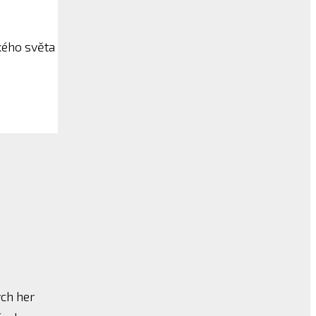
kého světa
ých her